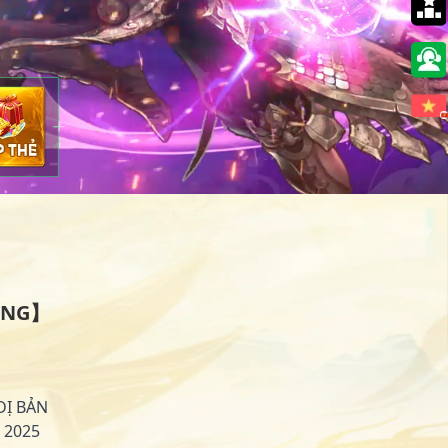
🇻🇳
ĂNG】
DỊ BẢN
 2025