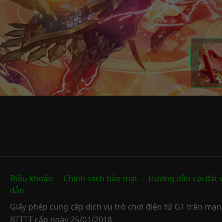
Điều khoản
-
Chính sách bảo mật
-
Hướng dẫn cài đặt 
dẫn
Giấy phép cung cấp dịch vụ trò chơi điện tử G1 trên mạ
BTTTT cấp ngày 25/01/2018