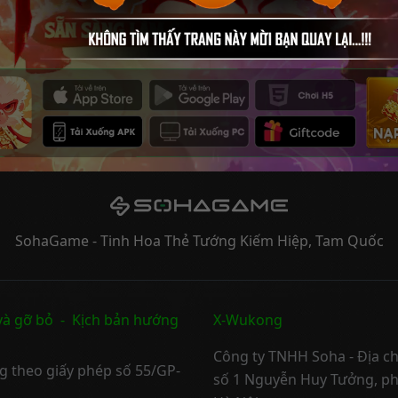
SohaGame - Tinh Hoa Thẻ Tướng Kiếm Hiệp, Tam Quốc
và gỡ bỏ
-
Kịch bản hướng
X-Wukong
Công ty TNHH Soha - Địa ch
ng theo giấy phép số 55/GP-
số 1 Nguyễn Huy Tưởng, p